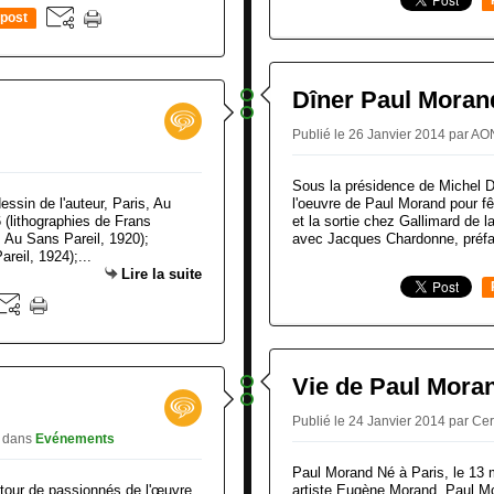
post
Dîner Paul Moran
Publié le 26 Janvier 2014 par A
Sous la présidence de Michel D
sin de l'auteur, Paris, Au
l'oeuvre de Paul Morand pour fê
 (lithographies de Frans
et la sortie chez Gallimard de 
, Au Sans Pareil, 1920);
avec Jacques Chardonne, préfa
eil, 1924);...
Lire la suite
Vie de Paul Mora
Publié le 24 Janvier 2014 par Ce
d
dans
Evénements
Paul Morand Né à Paris, le 13 m
tour de passionnés de l'œuvre
artiste Eugène Morand, Paul Mo