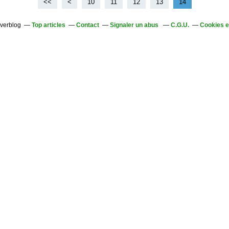
<<
<
10
11
12
13
14
Overblog
Top articles
Contact
Signaler un abus
C.G.U.
Cookies e