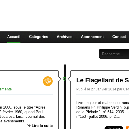
le Paul Morand
ssé
Accueil
Catégories
Archives
Abonnement
Contact
Le Flagellant de S
ements
Publié le 27 Janvier 2014 par C
Livre majeur et mal connu, ro
an 2000, sous le titre "Après
Romans Fr. Philippe Verdin, o.p.
 février 1960, quand Paul
de la Pléiade ", n° 514, 2005. -
carest, lan... Journal des
n°153 - juillet 2006, p. 2.....
es événements...
Lire la suite