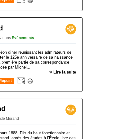
Repost
0
d
ON
dans
Evénements
éon dîner réunissant les admirateurs de
ter le 125e anniversaire de sa naissance
la première partie de sa correspondance
cée par Michel...
Lire la suite
Repost
0
nd
rcle Morand
ars 1888. Fils du haut fonctionnaire et
rand, après des études à l’École libre des