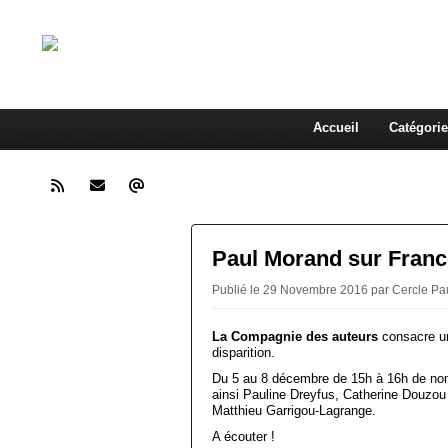
Cercle Paul M
A la rencontre de l'homme pressé
Accueil
Catégorie
Paul Morand sur Franc
Publié le 29 Novembre 2016 par Cercle Pa
La
Compagnie
des
auteurs
consacre un
disparition.
Du 5 au 8 décembre de 15h à 16h de nom
ainsi Pauline Dreyfus, Catherine Douzo
Matthieu Garrigou-Lagrange.
A écouter !